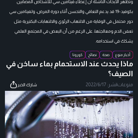
وتظهر الأبحاث الناشئة أن إعطاء فيتامين سي للأشخاص المصابين
بكوفيد-19 قد يدعم التعافي والتحسن أثناء دورة المرض، ولفيتامين سي
دور محتمل في الوقاية من الالتهاب الرئوي والالتهابات البكتيرية مثل
تعفن الدم ومعالجتها، على الرغم من أن البعض في المجتمع العلمي
يشكك في استخدامه.
أخبار منوع
صحة
نصائح
كورونا
ماذا يحدث عند الاستحمام بماء ساخن في
الصيف؟
منوعات
|
نشر:
2022/6/17
شارك الخبر