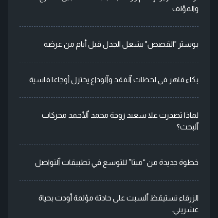
والمؤلف
بوستر "القصص" يشعل الجدل قبل أيام من عرضه
بكاء قاهر في لحظات ٱلفقد وٱلوداع يختزل أوجاعا قاسية
لماذا تصدرت علا سعيد زوجة محمد ٱلأحمد محركات
ٱلبحث؟
خطوة جديدة من “ميتا” للتوسع في تطبيقات ٱلتواصل
الزرقاء تستيقظ ٱلسبت على حادثة مؤلمة أودت بحياة
عشريني.