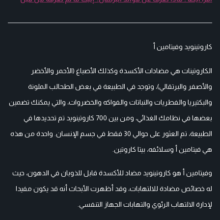
كاروتينويد وفيتامين أ
الكاروتينات هي مضادات الأكسدة وكذلك الأصباغ (الأحمر والأخضر
والأصفر والبرتقالي)، وتوجد في الطبيعة في بعض الطحالب الملونة
والبكتيريا والفطريات والنباتات والفواكه والخضروات، والتي يمكنك تضمين
بعضها في نظامك الغذائي، ومن بين 700 كاروتينويد تم تحديدها في
الطبيعة، تم العثور على حوالي 30 فقط في جسم الإنسان. واحدة من هذه
هي فيتامين أ وسلائفه، بيتا كاروتين.
وفيتامين أ هو كاروتينويد مضاد للأكسدة قابل للذوبان في الدهون، حيث
له خصائص مضادة للالتهابات، وقد أظهرت الأبحاث أنه قد يكون مفيدا
لإدارة الالتهاب الرئوي والتهابات الجهاز التنفسي.