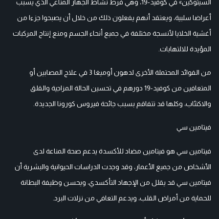
السيتوكين» في كوفيد-19، وهي فرط نشاط الجهاز المناعي الذي يسبب
أعراضا سلبية، ويعتقد أنهم يفعلون ذلك من خلال أن يصبحوا جزءا من
أغشية الخلايا لأنسجة مختلفة في جميع أنحاء الجسم ومنع إنتاج المركبات
المؤيدة للالتهابات.
من الفوائد المحتملة الأخرى لدهون أوميغا 3 في علاج المصابين أو
المتعافين من كوفيد-19 دورهم في تحسين الحالة المزاجية والقلق
والاكتئاب، وكلها قد تتفاقم بسبب جائحة فيروس كورونا الجديدة.
فيتامين سي
فيتامين سي هو فيتامين مضاد للأكسدة يدعم صحة المناعة لدى
الأشخاص من جميع الأعمار، وقد وجدت الدراسات الحيوانية والبشرية أن
فيتامين سي قد يقلل من الإجهاد التأكسدي، ويحسن وظيفة البطانة
للحماية من أمراض القلب، ويدعم التعافي من نزلات البرد.