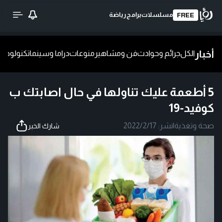
مسلسلات
برامج
رياضة
FREE
أخبار
الكل
جرائم وحوادث
فن ومشاهير
منوعات
دراما وسينما
تكنولوجيا
ش
5 أطعمة عليك تناولها في حال اصابتك ب
كوفيد-19
صحة وتغذية
|
نشر:
2022/2/17
شارك الخبر