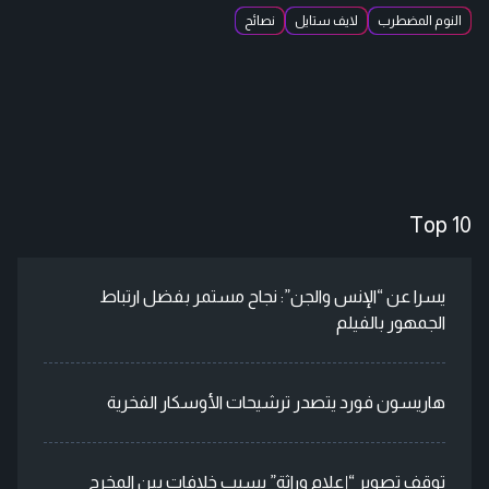
النوم المضطرب
لايف ستايل
نصائح
Top 10
يسرا عن “الإنس والجن”: نجاح مستمر بفضل ارتباط
الجمهور بالفيلم
هاريسون فورد يتصدر ترشيحات الأوسكار الفخرية
توقف تصوير “إعلام وراثة” بسبب خلافات بين المخرج