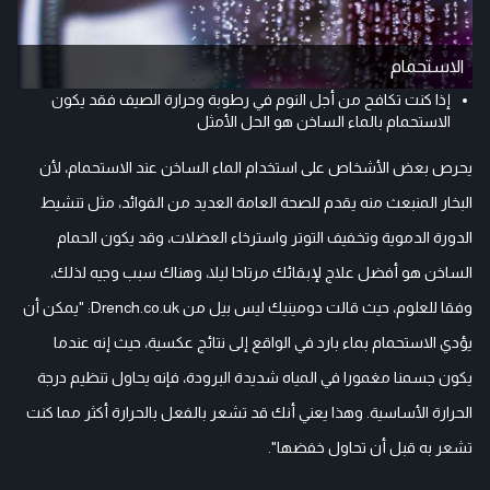
الاستحمام
إذا كنت تكافح من أجل النوم في رطوبة وحرارة الصيف فقد يكون
الاستحمام بالماء الساخن هو الحل الأمثل
يحرص بعض الأشخاص على استخدام الماء الساخن عند الاستحمام، لأن
البخار المنبعث منه يقدم للصحة العامة العديد من الفوائد، مثل تنشيط
الدورة الدموية وتخفيف التوتر واسترخاء العضلات، وقد يكون الحمام
الساخن هو أفضل علاج لإبقائك مرتاحا ليلا، وهناك سبب وجيه لذلك،
وفقا للعلوم، حيث قالت دومينيك ليس بيل من Drench.co.uk: "يمكن أن
يؤدي الاستحمام بماء بارد في الواقع إلى نتائج عكسية، حيث إنه عندما
يكون جسمنا مغمورا في المياه شديدة البرودة، فإنه يحاول تنظيم درجة
الحرارة الأساسية. وهذا يعني أنك قد تشعر بالفعل بالحرارة أكثر مما كنت
تشعر به قبل أن تحاول خفضها".