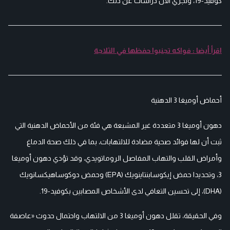
كوفيد-19، وتجري الآن دراسات عن ذلك.
اقرأ أيضا : فواكه تجنبوا حفظها في الثلاجة
أحماض أوميغا 3 الدهنية
دهون أوميغا 3 متعددة غير المشبعة هي فئة من الأحماض الدهنية التي
ثبت أن لها فوائد صحية مضادة للالتهابات، بما في ذلك صحة الدماغ
وأمراض القلب والتهاب المفاصل الروماتويدي، وقد تؤدي دهون أوميغا
3، وتحديدا حمض إيكوسابنتاينويك (EPA) وحمض دوكوساهيكسانويك
(DHA)، إلى تحسين التعافي لدى الأشخاص المصابين بكوفيد-19.
وفي الحقيقة، تقلل دهون أوميغا 3 من الالتهاب واحتمال حدوث «عاصفة