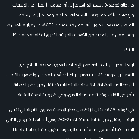
في حالة كوفيد-19، تشير الدراسات إلى أن فيتامين أ يقلل من الالتهاب
والإجهاد التأكسدي، ويعزز الاستجابة المناعية، وقد يقلل من شدة
المرض، ويعتقد الباحثون أنه يحمي مستقبلات ACE2، على غرار فيتامين د،
وقد يعمل على العديد من الأهداف الجزيئية الأخرى لمكافحة كوفيد-19.
الزنك
ارتبط نقص الزنك بزيادة خطر الإصابة بالعدوى وضعف النتائج لدى
المصابين بكوفيد-19، حيث يعتبر الزنك أحد أهم المعادن، وأظهرت الأبحاث
أن خصائصه المضادة للأكسدة والالتهابات قد تقلل من خطر الإصابة
بأمراض القلب، وقد تدعم صحة العين، وهي ضرورية لصحة المناعة.
في كوفيد-19، قد يقلل الزنك من خطر الإصابة بعدوى بكتيرية في نفس
الوقت ويقلل من نشاط مستقبلات ACE2، وهي أهداف للفيروس التاجي
الجديد، كما أنه يحمي صحة أنسجة الرئة وقد يكون علاجا إضافيا علاجيا لـ