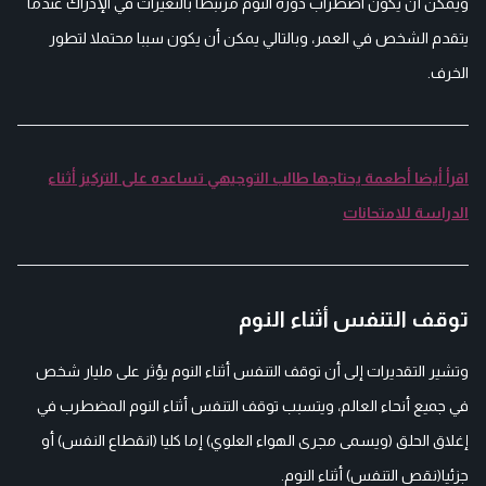
ويمكن أن يكون اضطراب دورة النوم مرتبطا بالتغيرات في الإدراك عندما
يتقدم الشخص في العمر، وبالتالي يمكن أن يكون سببا محتملا لتطور
الخرف.
اقرأ أيضا أطعمة يحتاجها طالب التوجيهي تساعده على التركيز أثناء
الدراسة للامتحانات
توقف التنفس أثناء النوم
وتشير التقديرات إلى أن توقف التنفس أثناء النوم يؤثر على مليار شخص
في جميع أنحاء العالم، ويتسبب توقف التنفس أثناء النوم المضطرب في
إغلاق الحلق (ويسمى مجرى الهواء العلوي) إما كليا (انقطاع النفس) أو
جزئيا(نقص التنفس) أثناء النوم.