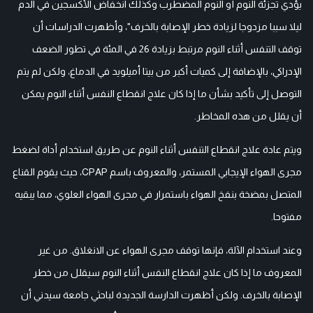
يؤدي تجزئة النوم أو النوم المضطرب وكذلك انخفاض الأكسجين في الدم
ليلا سببا مزدوجا لزيادة خطر الإصابة بالخرف"، وأظهرت الدراسات أن
توقف التنفس أثناء النوم مرتبط بزيادة 26 في المئة في تطور الضعف
الإدراكي، بالإضافة إلى كميات أكبر من بيتا أميلويد في الدماغ، ولكن لم يتم
التوصل إلى تأكيد بشأن ما إذا كان علاج انقطاع النفس أثناء النوم يمكن
أن يقلل من هذه المخاطر.
ويتم عادة علاج انقطاع التنفس أثناء النوم عن طريق استخدام أداة لضغط
مجرى الهواء الإيجابي المستمر، والمعروف باسم CPAP، حيث يقوم القناع
المتصل بمضخة بنفخ الهواء باستمرار في مجرى الهواء العلوي، مما يبقيه
مفتوحا.
وعند استخدام الآلة، فإنها توقف مجرى الهواء عن الانغلاق. من غير
المعروف ما إذا كان علاج انقطاع النفس أثناء النوم سيقلل من خطر
الإصابة بالخرف. ولكن أظهرت الدارسة الجديدة لباحثي جامعة سيدني أن