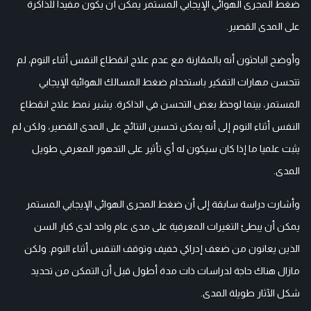
ضغط المجرى الهوائي الإيجابي المستمر يمكن أن يكون مفيدا للذاكرة
على المدى القصير.
وأوضح الباحثون أنه بالمقارنة مع عدم علاج انقطاع النفس أثناء النوم، لم
تتحسن مهارات التفكير باستخدام ضغط المسالك الهوائية الإيجابي
المستمر، بينما لوحظ بعض التحسن في الذاكرة. يشير نمط علاج انقطاع
النفس أثناء النوم إلى أنه يمكن تحسين النتائج على المدى القصير، ولكن لم
يثبت علميا ما إذا كان سيكون له أي تأثير على التدهور المعرفي طويل
المدى.
وأشارت دراسة سابقة إلى أن ضغط المجرى الهوائي الإيجابي المستمر
يمكن أن يبطئ التغيرات المعرفية على مدى عام واحد لدى كبار السن
الذين يعانون من ضعف إدراكي خفيف وتوقف التنفس أثناء النوم. ولكن
مازال هناك حاجة لدراسات ذات مدة أطول قبل أن التمكن من تحديد
شكل الآثار طويلة المدى.