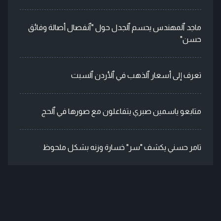
ماجد ٱلمهندس يحسم ٱلجدل حول "ٱنفصال أصالة وفائق
حسن"
تعرف إلى أسعار ٱلذهب في ٱلأردن ٱلسبت
متابعو ياسمين صبري يتفاعلون مع صورها في ٱلحج
تامر حسني يكشف "سر" خسارة وزنه بشكل ملحوظ