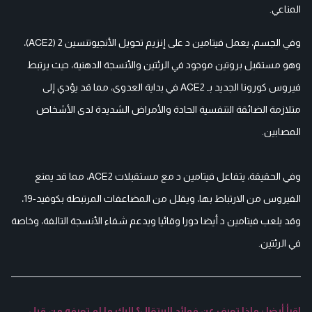
المناعي.
وفي الجسم، يعمل فيتامين د على إنزيم تحويل الأنجيوتنسين 2 (ACE2)،
وهو مستقبل بروتين موجود في الرئتين والأنسجة الدهنية، حيث يرتبط
فيروس كورونا الجديد بـ ACE2 في بداية العدوى، مما قد يؤدي إلى
متلازمة الضائقة التنفسية الحادة والأمراض الشديدة لدى الأشخاص
المصابين.
وفي الحقيقة، يتفاعل فيتامين د مع مستقبلات ACE2، مما قد يمنع
الفيروس من الارتباط بها، ويقلل من المضاعفات المرتبطة بكوفيد-19،
وقد يلعب فيتامين د أيضا دورا وقائيا ويدعم شفاء الأنسجة التالفة، وخاصة
في الرئتين.
اقرأ أيضا : ماذا تعرف عن فوائد البرتقال؟ إليك ما لم تعرفه من قبل