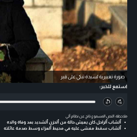
صورة تعبيرية لسيدة تبكي على قبر
استمع للخبر:
ملاحظة: النص المسموع ناتج عن نظام آلي
ٱلشاب ٱلراحل كان يعيش حالة من ٱلحزن ٱلشديد بعد وفاة والده
ٱلشاب سقط مغشى عليه في محيط ٱلعزاء وسط صدمة عائلته