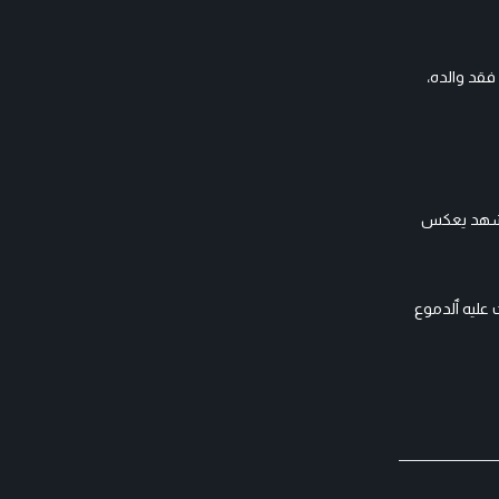
فقد والده،
 مشهد يعكس
 عليه ٱلدموع