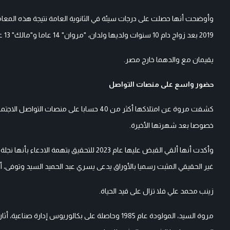
وأوضحت أنها حصلت على درجات سيئة في الثانوية العامة نتيجة هذه المعام
2019 بعد زواج دام 10 سنوات ولديها ولدان، "مروان" 14 عاما و"مالك" 13 عاما،
يقيمان مع والدهما خارج مصر.
حضور واسع على منصات التواصل
كشفت مروة عن امتلاكها أكثر من 40 حسابا ع
خصوصا بعد شهرتها الأخيرة.
وأكدت أنها ألقي القبض عليها عام 2023 للتح
غير الحقيقي المثبت رسميا بالأوراق يدعى يسري عبد الحميد السيد وتوفى، أم
زينب محمد علي فلا تزال على قيد الحياة.
مروة السيد، المولودة عام 1985 وحاصلة على بكالور