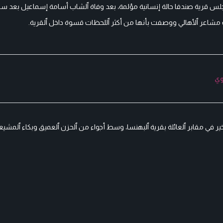
س قرية صندفا حالة إنسانية مؤلمة، بعد وفاة ٱلشاب أسامة إسماعيل بعد ساع
 مشاعر ٱلأهالي ووصفت بأنها من أكثر ٱللحظات قسوة داخل ٱلقرية.
وي
لأخير في مقابر ٱلعائلة بقرية ٱلبهنسا، وسط أجواء من ٱلحزن ٱلعميق وبكاء ٱلمشي