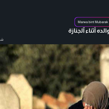
Marwa bint Mubarak
ده أثناء ٱلجنازة
شار