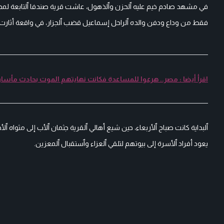
في مشهد صادم خيم عليه ٱلحزن وٱلذهول، عاشت قرية صندفا ٱلتابعة لمجل
فقط من وداع ودفن والده ٱلراحل إسماعيل قضب ٱلجزار، في واقعة أثارت
اقرأ أيضا : مصر.. هرعوا للمساعدة فكانت نهايتهم الموت بحادث مأسا
ٱلبداية كانت صباح ٱلأربعاء، حين شيع أهالي ٱلقرية جثمان ٱلأب إلى مثواه ٱ
يعود أفراد ٱلأسرة إلى بيوتهم لتلقي ٱلعزاء وٱستقبال ٱلمعزين.