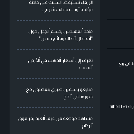
الزرقاء تستيقظ ٱلسبت على حادثة
مؤلمة أودت بحياة عشريني.
ماجد ٱلمهندس يحسم ٱلجدل حول
"ٱنفصال أصالة وفائق حسن"
تعرف إلى أسعار ٱلذهب في ٱلأردن
ط في بيع
ٱلسبت
متابعو ياسمين صبري يتفاعلون مع
صورها في ٱلحج
دتها الفنانة
مشاهد موجعة من غزة.. ٱلعيد يمر فوق
ٱلركام