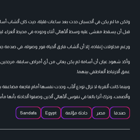
ولكن ما لم يكن في ٱلحسبان حدث بعد ساعات قليلة، حيث كان ٱلشاب أسام
قبل أن يسقط مغشى عليه وسط ٱلأهالي أثناء وجوده في محيط ٱلعزاء، لي
ورغم محاولات إنقاذه، إلا أن ٱلشاب فارق ٱلحياة فور وصوله، في صدمة جد
وأكد شهود عيان أن أسامة لم يكن يعاني من أي أمراض سابقة، مرجحين
عمق ٱلارتباط ٱلعاطفي بينهما.
وبينما كانت ٱلقرية لا تزال تودع ٱلأب، وجدت نفسها أمام فاجعة مضاعفة بوف
وٱلصمت، وترك أثرا بالغا في نفوس ٱلأهالي ٱلذين وصفوا ٱلحادثة بأنها مأ
صندفا
مصر
حادثة مؤلمة
Egypt
Sandafa