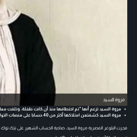
مروة السيد
مروة السيد تزعم أنها "تم اختطافها منذ أن كانت طفلة، وتلقت مع
مروة السيد كشفتعن امتلاكها أكثر من 40 حسابا على منصات التواصل الاجتماعي
فجرت البلوغر المصرية مروة السيد، صاحبة الحساب الشهير على تيك توك "