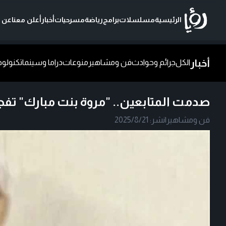
الرئيسية
مسلسلات
برامج
رياضة
مسرحيات
أخبار
أعلن معنا
عن ر
أخبار
الكل
جرائم وحوادث
فن ومشاهير
منوعات
دراما وسينما
تكنولوج
صدمت المتابعين.. "مروة بنت مبارك" تفجر
فن ومشاهير
|
نشر:
2025/8/21