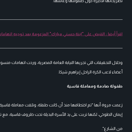
تصريحاتها الأخيرة حول طفولتها وعائلتها.
اقرأ أيضا : القبض على "ابنة حسني مبارك" المزعومة بعد توجيه اتهامات
وخلال التحقيقات التي تجريها النيابة العامة المصرية، وردت اتهامات منسوب
أعضاء لاعب الكرة الراحل إبراهيم شيكا.
طفولة صادمة ومعاملة قاسية
زعمت مروة أنها "تم اختطافها منذ أن كانت طفلة، وتلقت معاملة قاسية م
إيمان الطوخي، لكنها تربت على يد الأسرة البديلة تحت ظروف قاسية، مع تل
من الشارع".