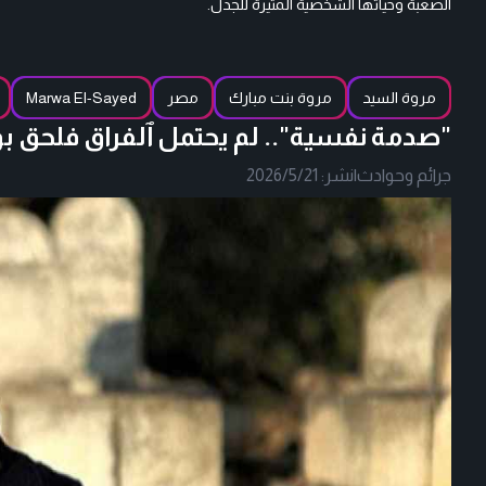
الصعبة وحياتها الشخصية المثيرة للجدل.
مروة السيد
مروة بنت مبارك
مصر
Marwa El-Sayed
"صدمة نفسية".. لم يحتمل ٱلفراق فلحق بوال
جرائم وحوادث
|
نشر:
2026/5/21