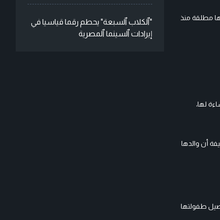
نها مطلقة منذ
"ٱلكلاب ٱلسبعة" يحطم رقما قياسيا في
إيرادات ٱلسينما ٱلمصرية
ساءة لها،
، مضيفة أن والدها
 تفاصيل طفولتها