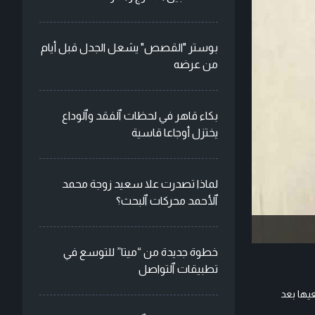
بوستر "القصص" يشعل الجدل قبل أيام
من عرضه
بكاء قاهر في لحظات ٱلفقد وٱلوداع
يختزل أوجاعا قاسية
لماذا تصدرت علا سعيد زوجة محمد
ٱلأحمد محركات ٱلبحث؟
خطوة جديدة من “ميتا” للتوسع في
تطبيقات ٱلتواصل
يها بعد