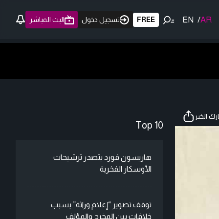
EN
/
AR
FREE
تسجيل دخول
البث المباشر
ك الخبر
Top 10
هاريسون فورد يتصدر ترشيحات
الأوسكار الفخرية
توقف تصوير “إعلام وراثة” بسبب
خلافات بين المخرج والمؤلف