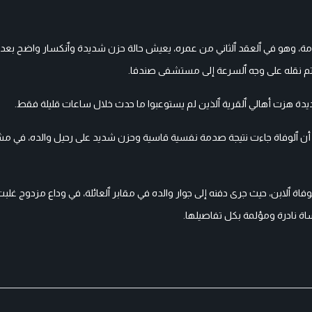
ة، وهو في ٱلعقد ٱلثاني من عمره، يعيش حالة حزن شديدة وٱنكسار واضح بعد 
تم نقله على وجه ٱلسرعة إلى مستشفى صندفا.
يدة هزت أهالي ٱلقرية ٱلذين لم يستوعبوا ما حدث خلال ساعات قليلة فقط.
 أن ٱلوفاة جاءت نتيجة صدمة نفسية قاسية وحزن شديد على رحيل والده، في
اة ٱلابن، حيث جرى دفنه إلى جوار والده في مقابر ٱلعائلة، في وداع مزدوج غلبت
ساة نادرة ومؤلمة بكل تفاصيلها.