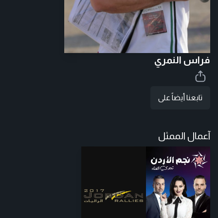
فراس النمري
تابعنا أيضاً على
آعمال الممثل