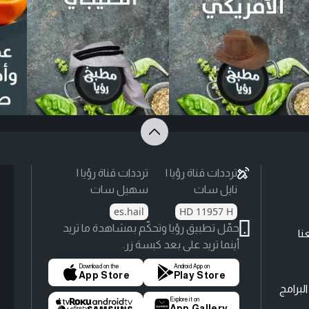
ترددات قناة رؤيا |
ترددات قناة رؤيا |
نايل سات
سهيل سات
es.hail
HD 11957 H
حمّل تطبيق رؤيا وتحكّم بمشاهدة ما تريد
نا
أينما تريد على بعد كبسة زر.
Download on the
Android App on
App Store
Play Store
لبرامج
Explore it on
App Gallery