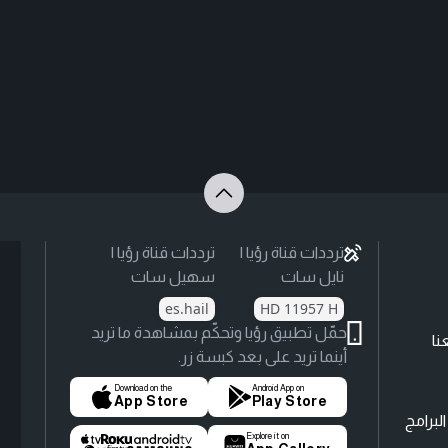
ترددات قناة رؤيا |
ترددات قناة رؤيا |
نايل سات
سهيل سات
es.hail
HD 11957 H
حمّل تطبيق رؤيا وتحكّم بمشاهدة ما تريد
نا
أينما تريد على بعد كبسة زر.
Download on the
Android App on
App Store
Play Store
لبرامج
Explore it on