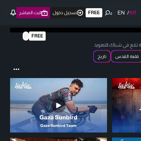
EN
/
AR
FREE
تسجيل دخول
البث المباشر
FREE
ية تقع في شباك التهويد
قلعة القدس
تاريخ