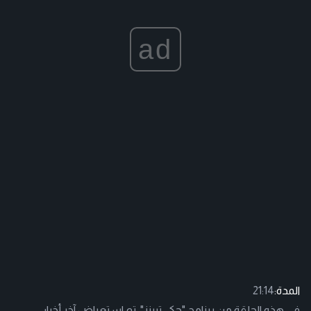
ad
المدة:
21:14
في هذه الحلقة من برنامج "حكي تيينز"، تم استعراض آخر أخبار