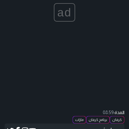
ad
المدة:
08:59
كرفان
برنامج كرفان
مازات