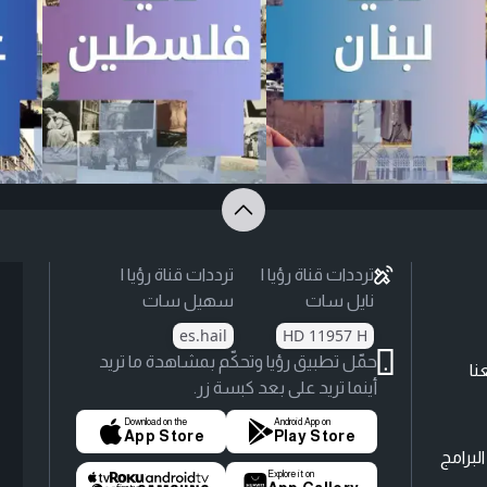
ترددات قناة رؤيا |
ترددات قناة رؤيا |
نايل سات
سهيل سات
es.hail
HD 11957 H
حمّل تطبيق رؤيا وتحكّم بمشاهدة ما تريد
نا
أينما تريد على بعد كبسة زر.
Download on the
Android App on
App Store
Play Store
لبرامج
Explore it on