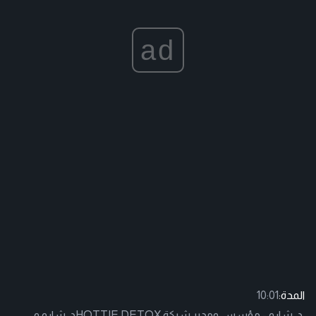
ad
المدة:
10:01
د. شارو - مؤسس ومدير شركة HOTTIE DETOXد. شارو و