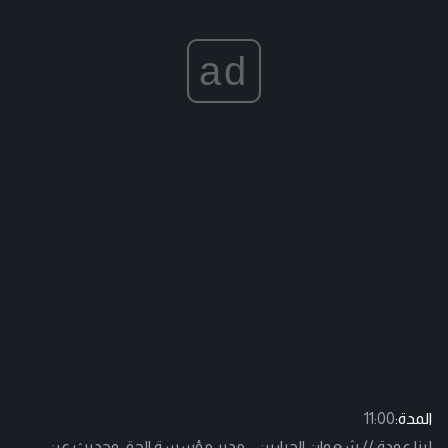
ad
المدة:
11:00
لينا عودة // شعوان الجبارين - مدير مؤسسة الحق وحديث عن