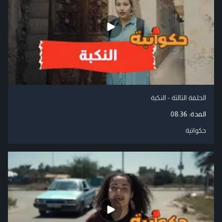
الحلقة الثالثة - النكبة
المدة:
08:36
حكواتية