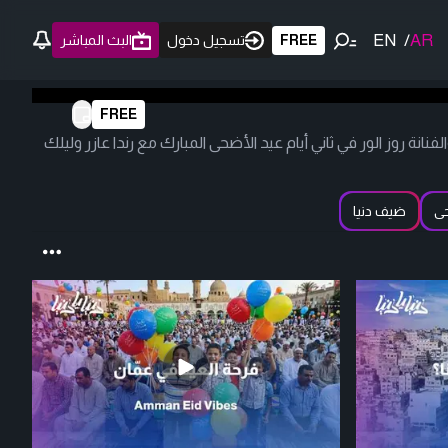
EN
/
AR
FREE
تسجيل دخول
البث المباشر
FREE
فنانة روز الور في ثاني أيام عيد الأضحى المبارك مع رندا عازر وليلك
حى
ضيف دنيا