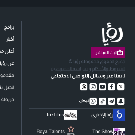
برامج
أخبار
أعلن مع
البث المباشر
جميع الحقوق محفوظة رؤيا ©
عن رؤيا
الشروط والأحكام
و
سياسة الخصوصية
مقدمو ا
تابعنا عبر وسائل التواصل الاجتماعي
اتصل بنا
خريطة ا
رؤيا الإخباري
دنيا يا دنيا
Roya Talents
The Show