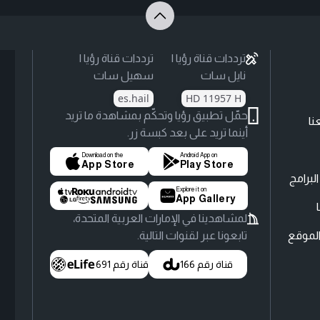
ترددات قناة رؤيا |
ترددات قناة رؤيا |
نايل سات
سهيل سات
es.hail
HD 11957 H
حمّل تطبيق رؤيا وتحكّم بمشاهدة ما تريد
نا
أينما تريد على بعد كبسة زر.
Download on the
Android App on
App Store
Play Store
لبرامج
Explore it on
App Gallery
لمشاهدينا في الإمارات العربية المتحدة،
لموقع
تابعونا عبر لقنوات التالية.
قناة رقم 166
قناة رقم 691