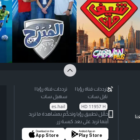
ترددات قناة رؤيا |
ترددات قناة رؤيا |
نايل سات
سهيل سات
es.hail
HD 11957 H
حمّل تطبيق رؤيا وتحكّم بمشاهدة ما تريد
نا
أينما تريد على بعد كبسة زر.
Download on the
Android App on
App Store
Play Store