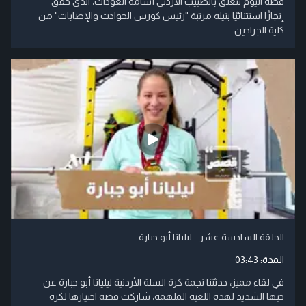
قصة اليوم تتعلق بالطبيب الأردني أسامة العودات، الذي حقق
إنجازًا استثنائيًا بنيله مرتبة "رئيس كورس الحوادث والإصابات" من
كلية الجراحين ....
الحلقة السادسة عشر - ليليانا أبو جبارة
المدة:
03:43
في لقاء مميز، حدثتنا نجمة كرة السلة الأردنية ليليانا أبو جبارة عن
حبها الشديد لهذه اللعبة الملهمة، شاركت قصة اختيارها لكرة