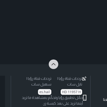
ترددات قناة رؤيا |
ترددات قناة رؤيا |
نايل سات
سهيل سات
es.hail
HD 11957 H
حمّل تطبيق رؤيا وتحكّم بمشاهدة ما تريد
نا
أينما تريد على بعد كبسة زر.