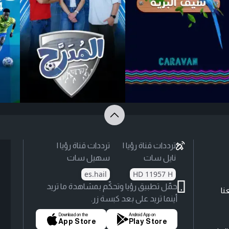
ترددات قناة رؤيا |
ترددات قناة رؤيا |
نايل سات
سهيل سات
es.hail
HD 11957 H
حمّل تطبيق رؤيا وتحكّم بمشاهدة ما تريد
نا
أينما تريد على بعد كبسة زر.
Download on the
Android App on
App Store
Play Store