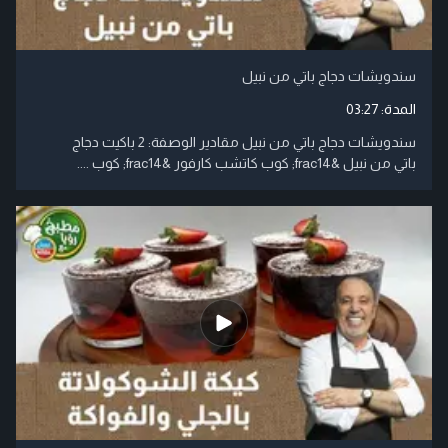
سندويشات دجاج باتي من نبيل
المدة:
03:27
سندويشات دجاج باتي من نبيل مقادير الوصفة: 2 باكيت دجاج
باتي من نبيل &frac14; كوب كاتشب كارفور &frac14; كوب ....