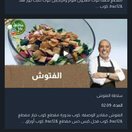
&frac12; كوب ....
سلطة الفتوش
المدة:
02:09
الفتوش مقادير الوصفة: كوب بندورة مقطع كوب خيار مقطع
&frac12; كوب فجل كيس خس مقطع &frac12; كوب أوراق ....