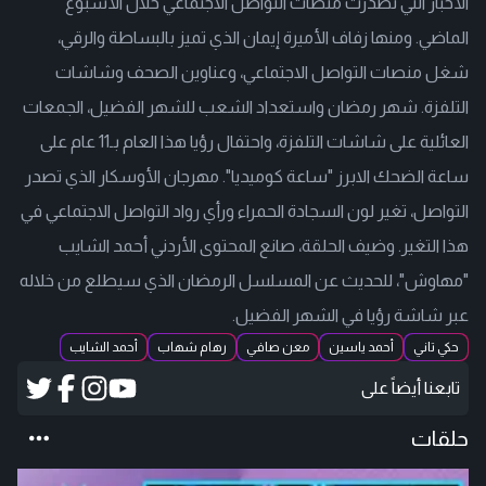
الأخبار التي تصدرت منصات التواصل الاجتماعي خلال الأسبوع
الماضي. ومنها زفاف الأميرة إيمان الذي تميز بالبساطة والرقي،
شغل منصات التواصل الاجتماعي، وعناوين الصحف وشاشات
التلفزة. شهر رمضان واستعداد الشعب للشهر الفضيل، الجمعات
العائلية على شاشات التلفزة، واحتفال رؤيا هذا العام بـ11 عام على
ساعة الضحك الابرز "ساعة كوميديا". مهرجان الأوسكار الذي تصدر
التواصل، تغير لون السجادة الحمراء ورأي رواد التواصل الاجتماعي في
هذا التغير. وضيف الحلقة، صانع المحتوى الأردني أحمد الشايب
"مهاوش"، للحديث عن المسلسل الرمضان الذي سيطلع من خلاله
عبر شاشة رؤيا في الشهر الفضيل.
حكي تاني
أحمد ياسين
معن صافي
رهام شهاب
أحمد الشايب
تابعنا أيضاً على
حلقات