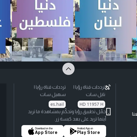
ترددات قناة رؤيا |
ترددات قناة رؤيا |
نايل سات
سهيل سات
es.hail
HD 11957 H
حمّل تطبيق رؤيا وتحكّم بمشاهدة ما تريد
نا
أينما تريد على بعد كبسة زر.
Download on the
Android App on
App Store
Play Store