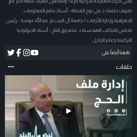
يعني تحرك الصفيحة الأردنية أم لا؟ وتفاصيل نتعرف عليها أكثر مع
ضيوف حلقتنا: د.علي نوح القضاة - أستاذ نظم المعلومات
الجغرافية وإدارة الأزمات / جامعة آل البيت م. عبدالله غوشة - رئيس
مجلس المكاتب الهندسية د. مصدوق التاج - أستاذ الجيولوجيا
التركيبية وعلم الزلازل
تابعنا أيضاً على
حلقات