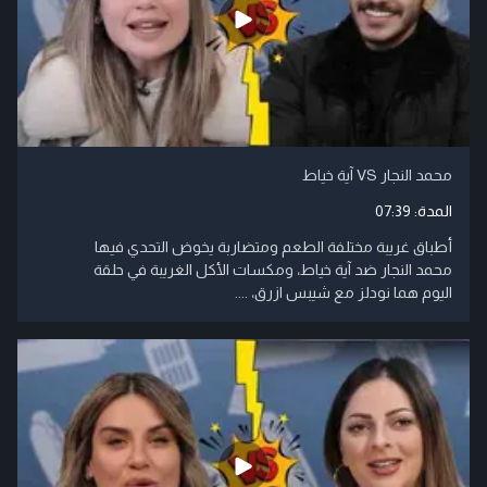
محمد النجار VS آية خياط
المدة:
07:39
أطباق غريبة مختلفة الطعم ومتضاربة يخوض التحدي فيها
محمد النجار ضد آية خياط، ومكسات الأكل الغريبة في حلقة
اليوم هما نودلز مع شيبس ازرق، ....