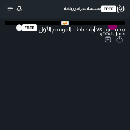
مسلسلات
برامج
رياضة
FREE
FREE
محمد نور vs آية خياط - الموسم الأول
تحميل الفيديو