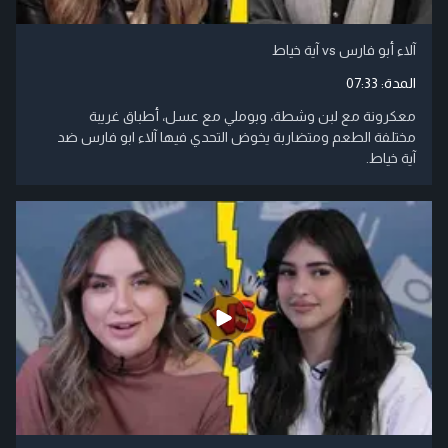
آلاء أبو فارس vs آية خياط
المدة:
07:33
معكرونة مع لبن وشطة، وبوملي مع عسل، أطباق غريبة
مختلفة الطعم ومتضاربة يخوض التحدي فيها آلاء ابو فارس ضد
آية خياط.