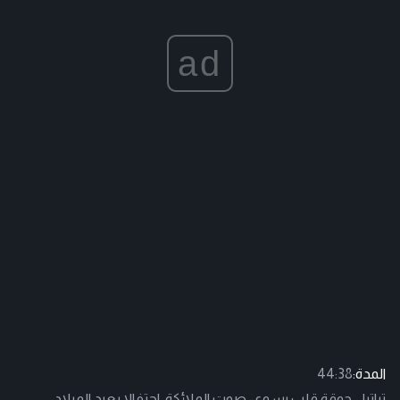
ad
المدة:
44:38
تراتيل جوقة قلب يسوع- صوت الملائكة، احتفالا بعيد الميلاد