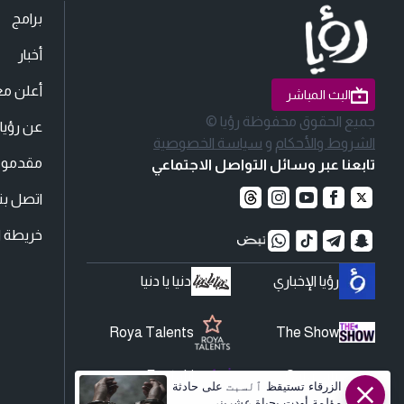
برامج
أخبار
أعلن مع
البث المباشر
جميع الحقوق محفوظة رؤيا ©
عن رؤيا
الشروط والأحكام
و
سياسة الخصوصية
مقدمو ا
تابعنا عبر وسائل التواصل الاجتماعي
اتصل بنا
خريطة ا
رؤيا الإخباري
دنيا يا دنيا
Roya Talents
The Show
Fantahi
Caravan
الزرقاء تستيقظ ٱلسبت على حادثة
مؤلمة أودت بحياة عشريني