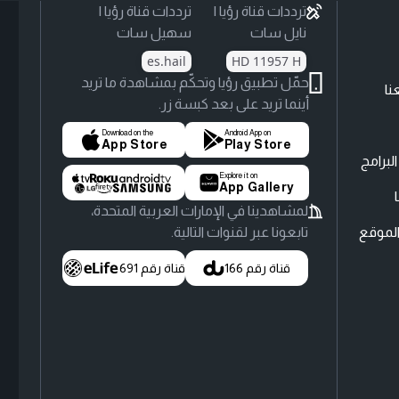
ترددات قناة رؤيا |
ترددات قناة رؤيا |
نايل سات
سهيل سات
es.hail
HD 11957 H
حمّل تطبيق رؤيا وتحكّم بمشاهدة ما تريد
نا
أينما تريد على بعد كبسة زر.
Download on the
Android App on
App Store
Play Store
لبرامج
Explore it on
App Gallery
لمشاهدينا في الإمارات العربية المتحدة،
لموقع
تابعونا عبر لقنوات التالية.
قناة رقم 166
قناة رقم 691