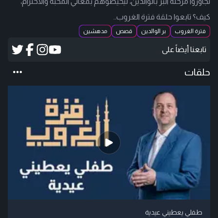
تجاوزوا مرحلة البر بالوالدين، ليحيطوهم بمعاني المحبة والاحترام،
كيف؟ تابعوا حلقة فترة الغروب..
فترة الغروب
بر الوالدين
قصص
مدهشين
تابعنا أيضاً على
حلقات
طفلي يعطيني عيدية