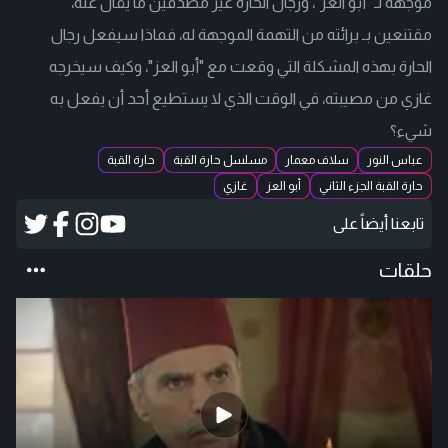
موجهة لـ "أبو العز"، ورجال الحارة غير مصدقين ما يقال عنه،
مقتنعين بـ برائته من التهمة الموجهة له، فماذا سيفعل رجال
الحارة بهذه المشكلة التي وقعت مع "أبو العز"، وكيف سيخرجه
غازي من مصيبته، في الوقت الذي لا يستطيع أحد أن يفعل به
شيء؟
عباس النور
سلاف معمار
مسلسل حارة القبة
حارة القبة
حارة القبة الجزء الثاني
أبو العز
غازي
تابعنا أيضاً على
حلقات