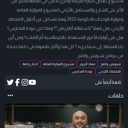
الأسبوع، بعض أخباره طريفة وأخرى تحمل في طياتها الكثير من
الأثر على الشارع والمستقبل الأردني كمشروع الموازنة العامة
وموازنة الوحدات الحكومية 2022 وهنا يتساءل عن أحاول الاقتصاد
الأردني، هل فعلًا "يا سقالله أيام زمان"؟ وماذا عن عودة المدارس؟
هل على أولياء الأمور الاستعداد بالقرطاسية أم التابلت؟ ومن أين
جاء المنطاد إلى سماء إربد؟ كل هذا وأكثر تتابعونه في حلقة جديدة
من برنامج تشويش واضح
تشويش واضح
معاذ البزور
مشروع الموازنة العامة
اخبار رياضة
الاقتصاد الأردني
عودة المدارس
تابعنا أيضاً على
حلقات