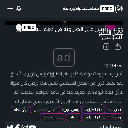
مسلسلات
برامج
رياضة
FREE
FREE
دولة الرئيس فايز الطراونة في ذمة الله - المحور
تحميل الفيديو
السياسي
ad
المدة:
10:21
أعلن رسميا وفاة دولة الدكتور فايز الطراونة رئيس الوزراء الأسبق
بعد نصف قرن من العمل السياسي الكبير، هذا الرحيل كان عنوانا
للرأي العام اليوم وتم الحديث عنه في كافة المواقع، للحديث اكثر
استضفنا في حلقة نبض البلد: الوزير الأسبق سميح المعايطة
نبض البلد
فايز الطراونة
رئيس الوزراء
العمل السياسي
الرأي العام
وفاة الدكتور فايز الطراونة
محليات
محور نبض البلد
تابعنا أيضاً على