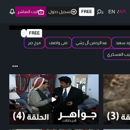
EN
/
AR
FREE
تسجيل دخول
البث المباشر
FREE
د سعيد
عبدالرحمن آل رشي
منى واصف
مرح جبر
نب العسكري