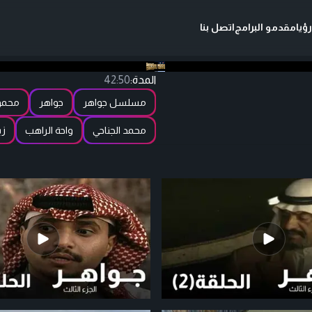
ؤيا
مقدمو البرامج
اتصل بنا
المدة:
42:50
مسلسل جواهر
جواهر
محمو
محمد الجناحي
واحة الراهب
زي