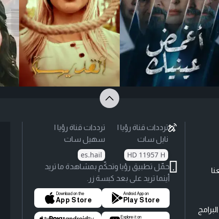
ترددات قناة رؤيا |
ترددات قناة رؤيا |
نايل سات
سهيل سات
es.hail
HD 11957 H
حمّل تطبيق رؤيا وتحكّم بمشاهدة ما تريد
نا
أينما تريد على بعد كبسة زر.
Download on the
Android App on
App Store
Play Store
لبرامج
Explore it on