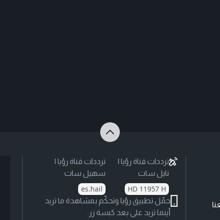
ترددات قناة رؤيا |
ترددات قناة رؤيا |
نايل سات
سهيل سات
es.hail
HD 11957 H
حمّل تطبيق رؤيا وتحكّم بمشاهدة ما تريد
نا
أينما تريد على بعد كبسة زر.