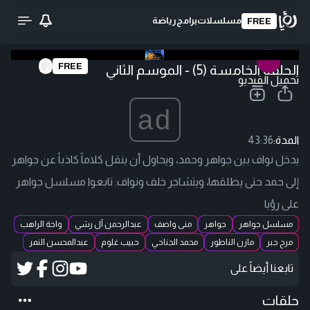
مسلسلات
برامج
رياضة
FREE
FREE
الحلقة الخامسة (5) - الموسم الثاني
تحميل الفيديو
ad
المدة:
43:36
يدخل نواف بين جواهر وحمد، ويحاول أن ينقل كلاماً كاذباً عن جواهر
إلى حمد حتى يطلقها، ويتشاجر خلف ونواف. تابعوا مسلسل جواهر
على رؤيا
مسلسل جواهر
جواهر
منى واصف
عبدالرحمن آل رشي
واحة الراهب
مرح جبر
مازن الناطور
محمد الجناحي
حبيب غلوم
عبدالمحسن النمر
تابعنا أيضاً على
حلقات