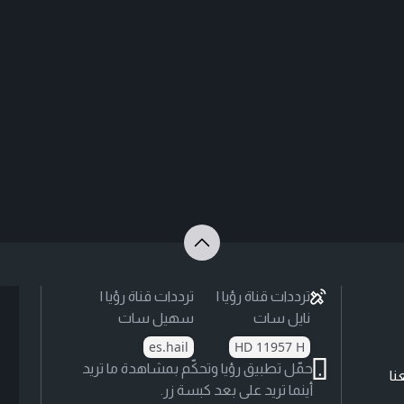
ترددات قناة رؤيا |
ترددات قناة رؤيا |
نايل سات
سهيل سات
es.hail
HD 11957 H
حمّل تطبيق رؤيا وتحكّم بمشاهدة ما تريد
نا
أينما تريد على بعد كبسة زر.