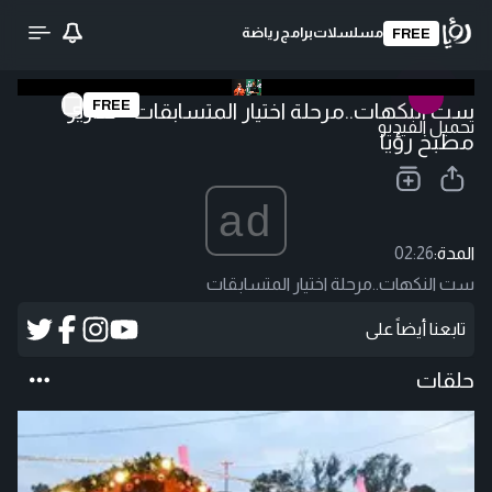
مسلسلات
برامج
رياضة
FREE
FREE
ست النكهات..مرحلة اختيار المتسابقات - تقارير
تحميل الفيديو
مطبخ رؤيا
ad
المدة:
02:26
ست النكهات..مرحلة اختيار المتسابقات
تابعنا أيضاً على
حلقات