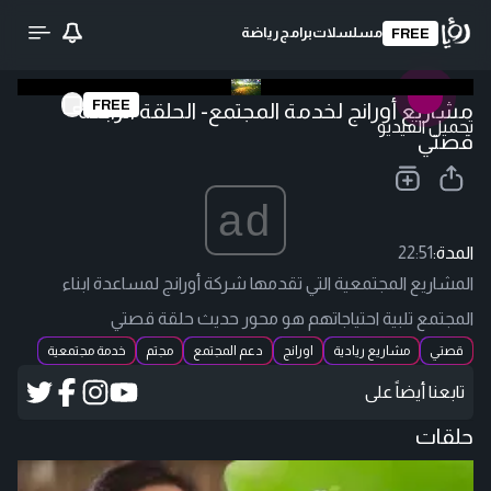
مسلسلات
برامج
رياضة
FREE
FREE
مشاريع أورانج لخدمة المجتمع- الحلقة الرابعة -
تحميل الفيديو
قصتي
ad
المدة:
22:51
المشاريع المجتمعية التي تقدمها شركة أورانج لمساعدة ابناء
المجتمع تلبية احتياجاتهم هو محور حديث حلقة قصتي
قصتي
مشاريع ريادية
اورانج
دعم المجتمع
مجتم
خدمة مجتمعية
تابعنا أيضاً على
حلقات