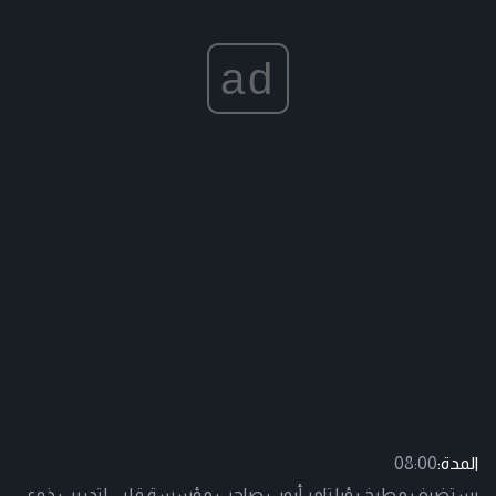
ad
المدة:
08:00
يستضيف مطبخ رؤيا تامر أيوب صاحب مؤسسة قلبي لتدريب ذوي