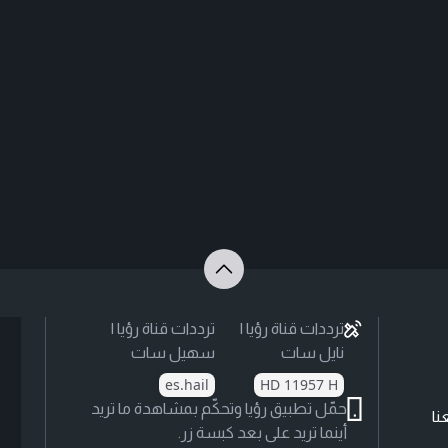
ترددات قناة رؤيا |
ترددات قناة رؤيا |
نايل سات
سهيل سات
es.hail
HD 11957 H
حمّل تطبيق رؤيا وتحكّم بمشاهدة ما تريد
نا
أينما تريد على بعد كبسة زر.