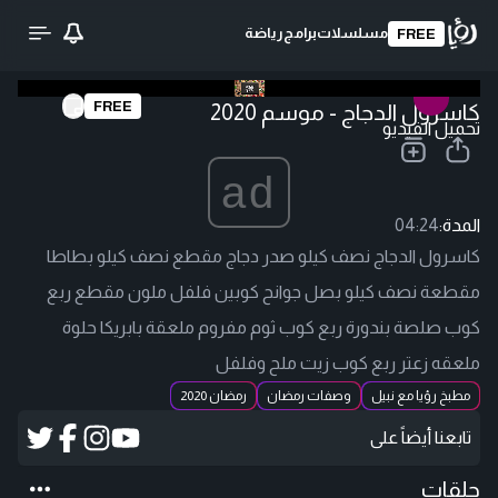
مسلسلات
برامج
رياضة
FREE
FREE
كاسرول الدجاج - موسم 2020
تحميل الفيديو
ad
المدة:
04:24
كاسرول الدجاج نصف كيلو صدر دجاج مقطع نصف كيلو بطاطا
مقطعة نصف كيلو بصل جوانح كوبين فلفل ملون مقطع ربع
كوب صلصة بندورة ربع كوب ثوم مفروم ملعقة بابريكا حلوة
ملعقه زعتر ربع كوب زيت ملح وفلفل
مطبخ رؤيا مع نبيل
وصفات رمضان
رمضان 2020
تابعنا أيضاً على
حلقات