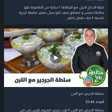
تتبيلة الدجاج التركي مع البطاطا ٢ دجاجة من الطاحونة كيلو
بطاطا مقشر و مقطع نصف كيلو بصل صغير ملعقة كزبرة
ناشفة ٤ حبات فلفل اخضر ....
سلطة الجرجير مع اللبن
المدة:
03:46
سلطة الجرجير مع اللبن ٤ كوب جرجير مفروم كوبين لبن من