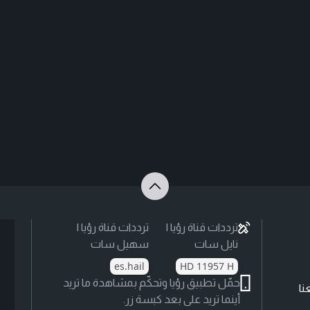
ترددات قناة رؤيا |
ترددات قناة رؤيا |
نايل سات
سهيل سات
es.hail
HD 11957 H
حمّل تطبيق رؤيا وتحكّم بمشاهدة ما تريد
نا
أينما تريد على بعد كبسة زر.