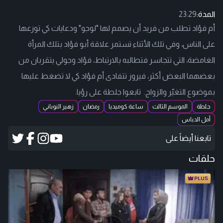
المدة:
23:29
أم فؤاد تطلب من فريد أن يصمم لها "لوجو" ودعايات كي توزعها
على الناس، وفي تلك الأثناء تستمر علاقة أبو فؤاد بتلك المرأة
الغامضة، التي تتجاسر فتطالبه بالارتباط، فؤاد وجولي يتقربان من
بعضهما البعض أكثر، فيروز تتفادى أم فؤاد كي لا تضغط عليها
بموضوع التغيّر والزواج. تابعوا جلطة على رؤيا.
جلطة
الموسم الثالث
ساعة كوميديا
رمضان
زهير النوباني
أمل الدباس
تابعنا أيضاً على
حلقات