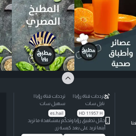
ترددات قناة رؤيا |
ترددات قناة رؤيا |
نايل سات
سهيل سات
es.hail
HD 11957 H
حمّل تطبيق رؤيا وتحكّم بمشاهدة ما تريد
نا
أينما تريد على بعد كبسة زر.