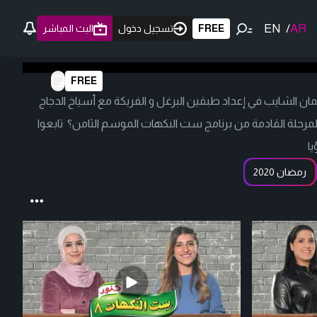
EN
/
AR
FREE
تسجيل دخول
البث المباشر
FREE
ان الشايب في إعداد طبقين البرغل و الفريكة مع أسياخ الدجاج
للمرحلة القادمة من برنامج ست النكهات الموسم الثامن؟ تابعوا
يا
رمضان 2020