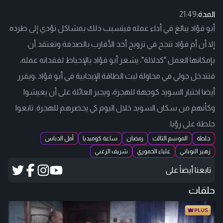
المدة:
21:49
أبو فؤاد يبالغ في أداء عمله فيتسبب ذلك بمشاكل تؤدي إلى طرده.
إلا أن أم فؤاد تنجح في تزويج أحد الأقارب بالصدفة وتعتقد أن
بإمكانها العمل "كدلالة"، يشعر أبو فؤاد بالإحباط لفقدانه عمله،
فتتدخل جولي في محاولة لبث الطاقة الإيجابية في أبو فؤاد ،ويقرر
أيضا اختيار السويد كوجهة للهجرة، ويجبر العائلة على أن يعيشوا
وكأنهم من سكان السويد خلال اليوم كي يحضرهم للهجرة. تابعوا
جلطة على رؤيا.
جلطة
الموسم الثالث
رمضان
ساعة كوميديا
أمل الدباس
زهير النوباني
علياء الحموري
شريف الزغبي
تابعنا أيضاً على
حلقات