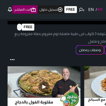
EN
/
AR
FREE
تسجيل دخول
البث المباشر
FREE
معكرونة باللبن نصف كيلو باستا مسلوقة 3 اكواب لبن طيبة ملعقة ثوم مفروم بصلة مفرومة ربع
لح و فلفل
وصفات رمضان