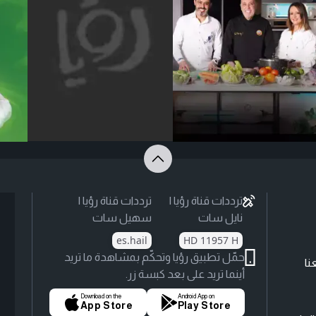
ترددات قناة رؤيا |
ترددات قناة رؤيا |
نايل سات
سهيل سات
es.hail
HD 11957 H
حمّل تطبيق رؤيا وتحكّم بمشاهدة ما تريد
نا
أينما تريد على بعد كبسة زر.
Download on the
Android App on
App Store
Play Store