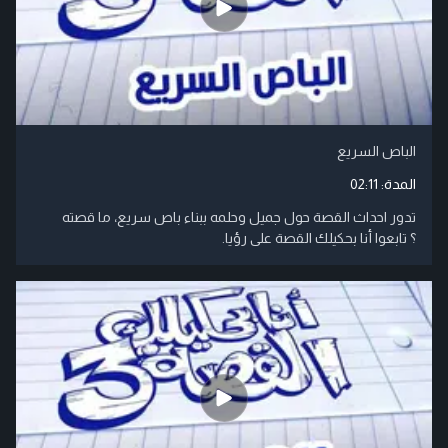
الباص السريع
المدة:
02:11
تدور احداث القصة حول جميل وحلمه ببناء باص سريع، ما قصته
؟ تابعوا أنا بحكيلك القصة على رؤيا.