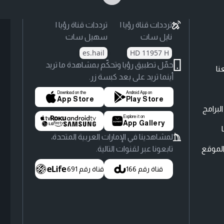
ترددات قناة رؤيا |
ترددات قناة رؤيا |
نايل سات
سهيل سات
es.hail
HD 11957 H
حمّل تطبيق رؤيا وتحكّم بمشاهدة ما تريد
نا
أينما تريد على بعد كبسة زر.
Download on the
Android App on
App Store
Play Store
لبرامج
Explore it on
App Gallery
لمشاهدينا في الإمارات العربية المتحدة،
لموقع
تابعونا عبر لقنوات التالية.
قناة رقم 166
قناة رقم 691