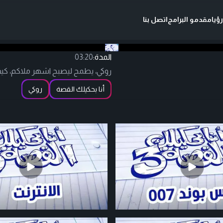
ؤيا
مقدمو البرامج
اتصل بنا
المدة:
03:20
روكي، يطمح ليصبح اشهر ملاكم، كيف ؟
أنا بحكيلك القصة
روكي