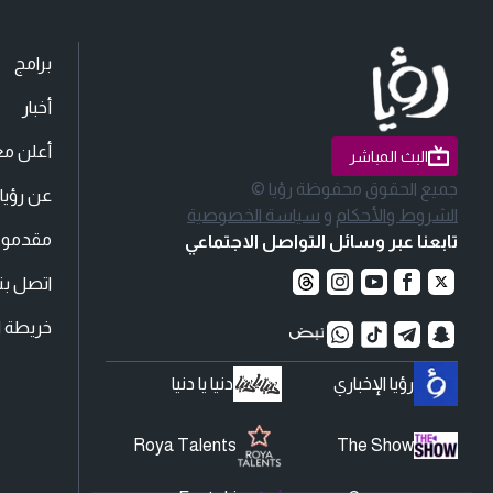
برامج
أخبار
أعلن مع
البث المباشر
جميع الحقوق محفوظة رؤيا ©
عن رؤيا
الشروط والأحكام
و
سياسة الخصوصية
مقدمو ا
تابعنا عبر وسائل التواصل الاجتماعي
اتصل بنا
خريطة ا
رؤيا الإخباري
دنيا يا دنيا
Roya Talents
The Show