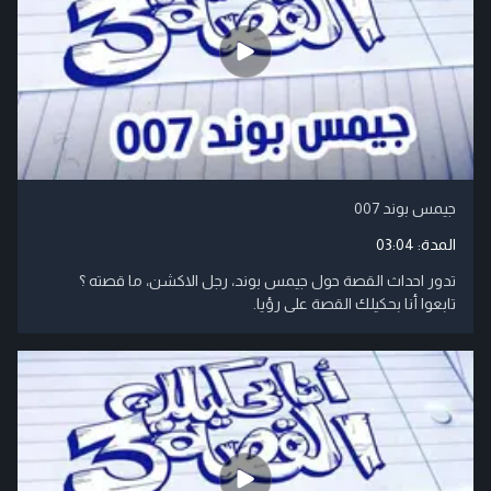
جيمس بوند 007
المدة:
03:04
تدور احداث القصة حول جيمس بوند، رجل الاكشن، ما قصته ؟
تابعوا أنا بحكيلك القصة على رؤيا.