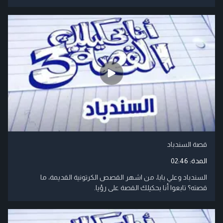
قصة السندباد
المدة:
02:46
السندباد وعلي بابا، من اشهر القصص الكرتونية القديمة، ما
قصته؟ تابعوا أنا بحكيلك القصة على رؤيا.