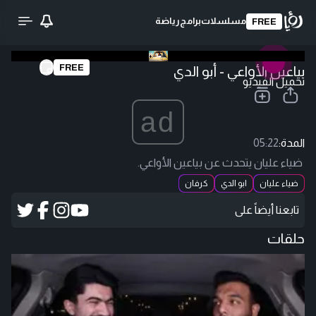
مسلسلات
برامج
رياضة
FREE
FREE
بياعين الأواعي - أبو الدي
تحميل الفيديو
ad
المدة:
05:22
ضياء عليان يتحدث عن بياعين الأواعي.
ضياء عليان
ابو الدي
كرفان
تابعنا أيضاً على
حلقات