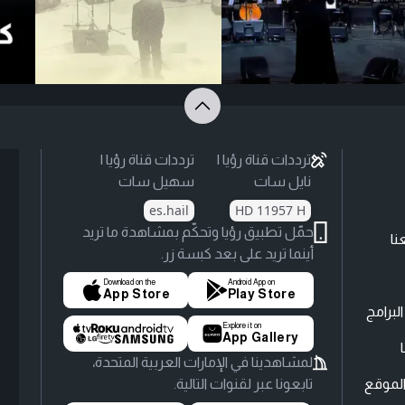
ترددات قناة رؤيا |
ترددات قناة رؤيا |
نايل سات
سهيل سات
es.hail
HD 11957 H
حمّل تطبيق رؤيا وتحكّم بمشاهدة ما تريد
نا
أينما تريد على بعد كبسة زر.
Download on the
Android App on
App Store
Play Store
لبرامج
Explore it on
App Gallery
لمشاهدينا في الإمارات العربية المتحدة،
لموقع
تابعونا عبر لقنوات التالية.