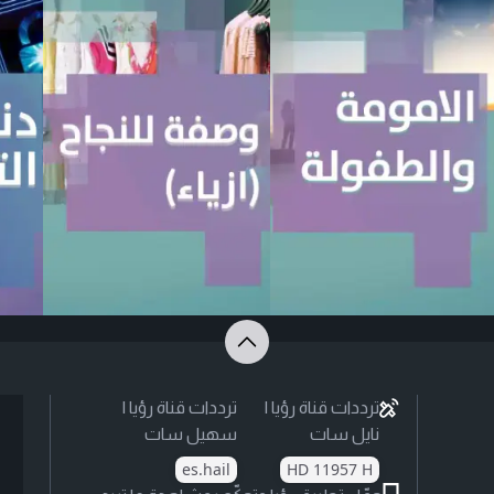
ترددات قناة رؤيا |
ترددات قناة رؤيا |
نايل سات
سهيل سات
es.hail
HD 11957 H