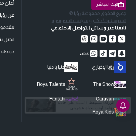
أعلن مع
البث المباشر
جميع الحقوق محفوظة رؤيا ©
عن رؤيا
الشروط والأحكام
و
سياسة الخصوصية
مقدمو ا
تابعنا عبر وسائل التواصل الاجتماعي
اتصل بنا
خريطة ا
رؤيا الإخباري
دنيا يا دنيا
Roya Talents
The Show
Fantahi
Caravan
Roya Kids