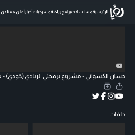
الرئيسية
مسلسلات
برامج
رياضة
مسرحيات
أخبار
أعلن معنا
عن ر
تحميل الفيديو
حسان الكسواني - مشروع برمجتي الريادي (كودي) - م
حلقات