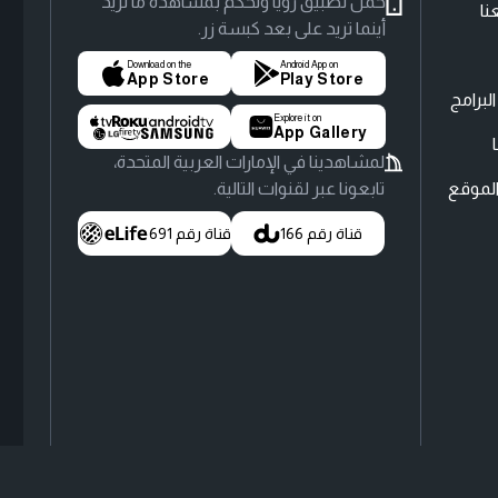
حمّل تطبيق رؤيا وتحكّم بمشاهدة ما تريد
نا
أينما تريد على بعد كبسة زر.
Download on the
Android App on
App Store
Play Store
لبرامج
Explore it on
App Gallery
لمشاهدينا في الإمارات العربية المتحدة،
لموقع
تابعونا عبر لقنوات التالية.
قناة رقم 166
قناة رقم 691