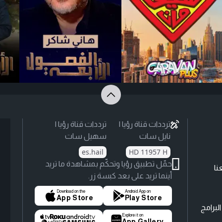
ترددات قناة رؤيا |
ترددات قناة رؤيا |
نايل سات
سهيل سات
es.hail
HD 11957 H
حمّل تطبيق رؤيا وتحكّم بمشاهدة ما تريد
نا
أينما تريد على بعد كبسة زر.
Download on the
Android App on
App Store
Play Store
لبرامج
Explore it on
App Gallery