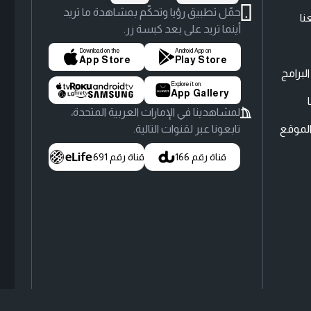
حمّل تطبيق رؤيا وتحكّم بمشاهدة ما تريد
نا
أينما تريد على بعد كبسة زر.
Download on the
Android App on
App Store
Play Store
لبرامج
Explore it on
App Gallery
لمشاهدينا في الإمارات العربية المتحدة،
لموقع
تابعونا عبر لقنوات التالية.
قناة رقم 166
قناة رقم 691