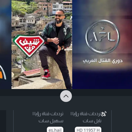
ترددات قناة رؤيا |
ترددات قناة رؤيا |
نايل سات
سهيل سات
es.hail
HD 11957 H