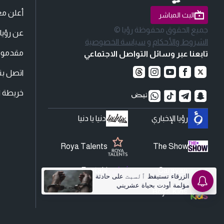
أعلن مع
البث المباشر
جميع الحقوق محفوظة رؤيا ©
عن رؤيا
الشروط والأحكام
و
سياسة الخصوصية
مقدمو ا
تابعنا عبر وسائل التواصل الاجتماعي
اتصل بنا
خريطة ا
رؤيا الإخباري
دنيا يا دنيا
Roya Talents
The Show
Fantahi
Caravan
Roya Kids