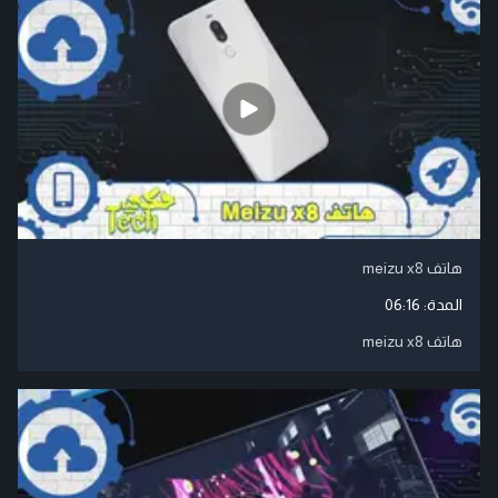
هاتف meizu x8
المدة:
06:16
هاتف meizu x8