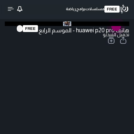
مسلسلات
برامج
رياضة
FREE
FREE
هاتف huawei p20 pro - الموسم الرابع
تحميل الفيديو